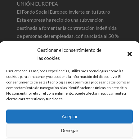
UNIÓN EUROPEA
El Fondo Social Europeo invierte en tu futuro
Esta empresa ha recibido una subvención
destinada a fomentar la contratación indefinida
de personas desempleadas, cofinanciada al 50 %
por el Gobierno de Cantabria y el Fondo Social
Gestionar el consentimiento de
Europeo a través del Programa Operativo FSE de
las cookies
Cantabria 2014-2020
Para ofrecer las mejores experiencias, utilizamos tecnologías como las
cookies para almacenar y/o acceder a la información del dispositivo. El
consentimiento de estas tecnologías nos permitirá procesar datos como el
comportamiento de navegación o las identificaciones únicas en este sitio.
No consentir o retirar el consentimiento, puede afectar negativamente a
ciertas características y funciones.
Aceptar
© 2026 Opinia Auditores SL. Todos los
Denegar
derechos reservados. |
Política de