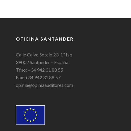
OFICINA SANTANDER
Calle Calvo Sotelo 23, 1º Izq
39002 Santander – España
Tfno: +34 942 31 88 55
Fax: +34 942 31 88 57
opinia@opiniaauditores.com